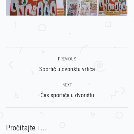
Post
PREVIOUS
navigation
Previous
Sportić u dvorištu vrtića
post:
NEXT
Next
Čas sportića u dvorištu
post:
Pročitajte i ...