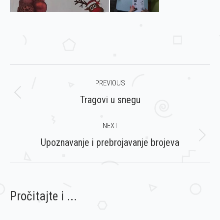
Post
PREVIOUS
navigation
Previous
Tragovi u snegu
post:
NEXT
Next
Upoznavanje i prebrojavanje brojeva
post:
Pročitajte i ...