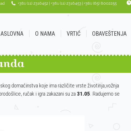
rad
+381 (11) 2316452 | +381 (11) 2316453 | +381 (65) 8002255
AMA
VRTIĆ
OBAVEŠTENJA
JELOVNIK
G
NASLOVNA
O NAMA
VRTIĆ
OBAVEŠTENJA
randa
og domaćinstva koje ima različite vrste životinja,vožnja
brodošlice, ručak i igra zakazani su za
31.05
. Radujemo se