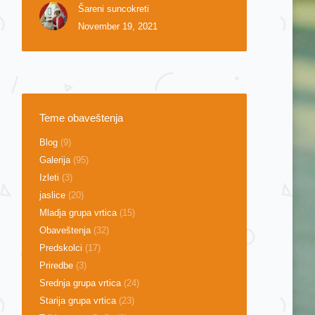
Šareni suncokreti
November 19, 2021
Teme obaveštenja
Blog
(9)
Galerija
(95)
Izleti
(3)
jaslice
(20)
Mladja grupa vrtica
(15)
Obaveštenja
(32)
Predskolci
(17)
Priredbe
(3)
Srednja grupa vrtica
(24)
Starija grupa vrtica
(23)