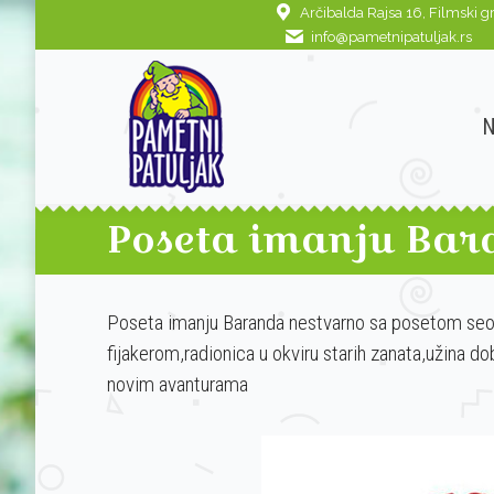
Arčibalda Rajsa 16, Filmski g
NASLOVNA
O N
info@pametnipatuljak.rs
Poseta imanju Ba
Poseta imanju Baranda nestvarno sa posetom seosk
fijakerom,radionica u okviru starih zanata,užina do
novim avanturama