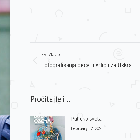
Post
PREVIOUS
navigation
Previous
Fotografisanja dece u vrtiću za Uskrs
post:
Pročitajte i ...
Put oko sveta
February 12, 2026