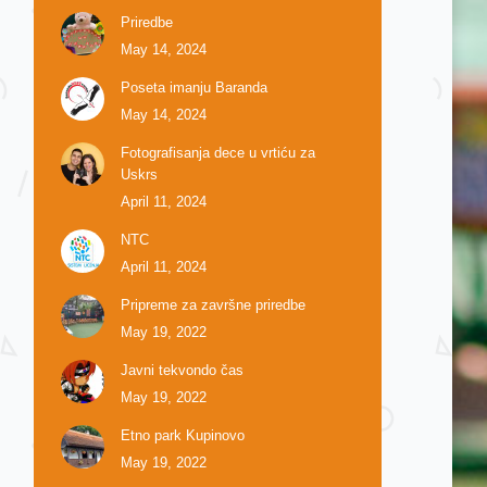
Priredbe
May 14, 2024
Poseta imanju Baranda
May 14, 2024
Fotografisanja dece u vrtiću za
Uskrs
April 11, 2024
NTC
April 11, 2024
Pripreme za završne priredbe
May 19, 2022
Javni tekvondo čas
May 19, 2022
Etno park Kupinovo
May 19, 2022