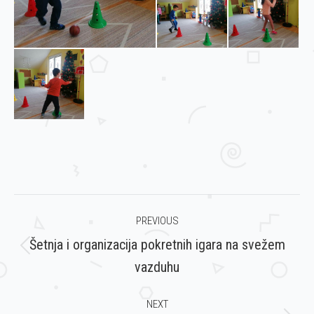
Post
PREVIOUS
navigation
Šetnja i organizacija pokretnih igara na svežem
Previous
vazduhu
post:
NEXT