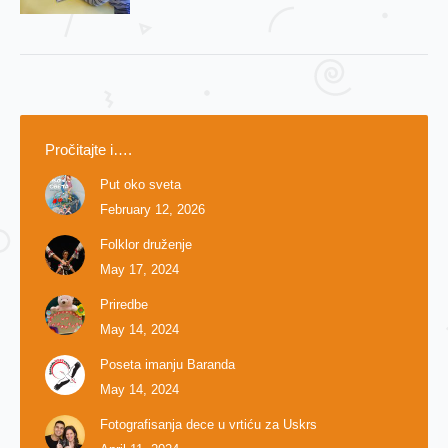
Pročitajte i….
Put oko sveta
February 12, 2026
Folklor druženje
May 17, 2024
Priredbe
May 14, 2024
Poseta imanju Baranda
May 14, 2024
Fotografisanja dece u vrtiću za Uskrs