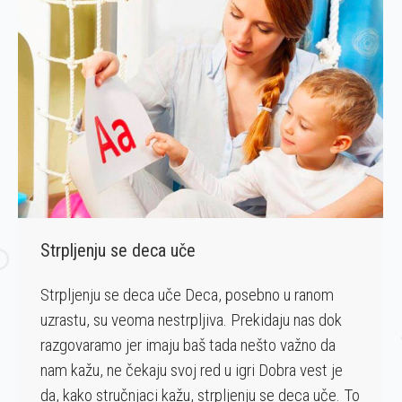
Strpljenju se deca uče
Strpljenju se deca uče Deca, posebno u ranom
uzrastu, su veoma nestrpljiva. Prekidaju nas dok
razgovaramo jer imaju baš tada nešto važno da
nam kažu, ne čekaju svoj red u igri Dobra vest je
da, kako stručnjaci kažu, strpljenju se deca uče. To