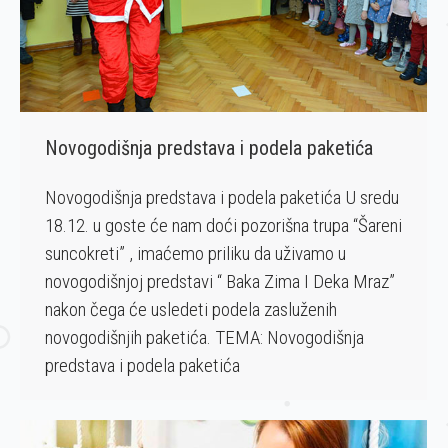
Novogodišnja predstava i podela paketića
Novogodišnja predstava i podela paketića U sredu
18.12. u goste će nam doći pozorišna trupa “Šareni
suncokreti” , imaćemo priliku da uživamo u
novogodišnjoj predstavi “ Baka Zima I Deka Mraz”
nakon čega će usledeti podela zasluženih
novogodišnjih paketića. TEMA: Novogodišnja
predstava i podela paketića