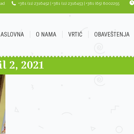
rad
+381 (11) 2316452 | +381 (11) 2316453 | +381 (65) 8002255
AMA
VRTIĆ
OBAVEŠTENJA
JELOVNIK
G
NASLOVNA
O NAMA
VRTIĆ
OBAVEŠTENJA
l 2, 2021