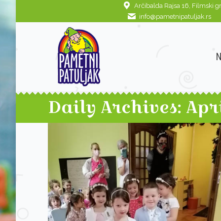
Arčibalda Rajsa 16, Filmski g
NASLOVNA
O N
info@pametnipatuljak.rs
Daily Archives:
Apri