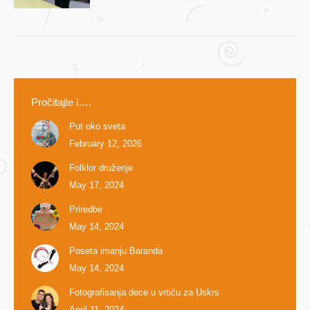
Pročitajte i….
Put oko sveta
February 12, 2026
Folklor druženje
May 17, 2024
Priredbe
May 14, 2024
Poseta imanju Baranda
May 14, 2024
Fotografisanja dece u vrtiću za Uskrs
April 11, 2024