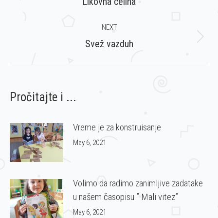
Previous
Likovna celina
post:
NEXT
Next
Svež vazduh
post:
Pročitajte i ...
Vreme je za konstruisanje
May 6, 2021
Volimo da radimo zanimljive zadatake
u našem časopisu ” Mali vitez”
May 6, 2021