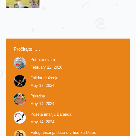
Pročitajte i….
Put oko sveta
February 12, 2026
Folklor druženje
May 17, 2024
Priredbe
May 14, 2024
Poseta imanju Baranda
May 14, 2024
Fotografisanja dece u vrtiću za Uskrs