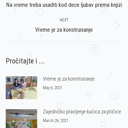
navigation
Previous
Na vreme treba usaditi kod dece ljubav prema knjizi
post:
NEXT
Next
Vreme je za konstruisanje
post:
Pročitajte i ...
Vreme je za konstruisanje
May 6, 2021
Zajedničko pravljenje kućica za ptičice
March 26, 2021