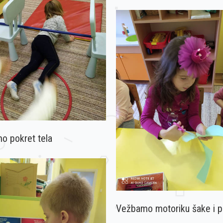
o pokret tela
Vežbamo motoriku šake i pr