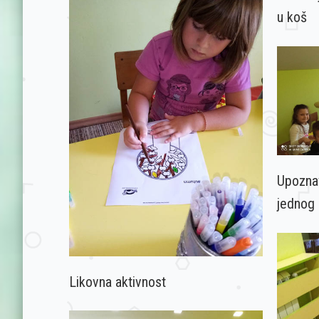
u koš
Upozna
jednog 
Likovna aktivnost