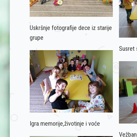
Uskršnje fotografije dece iz starije
grupe
Susret 
Igra memorije,životinje i voće
Vežbanj