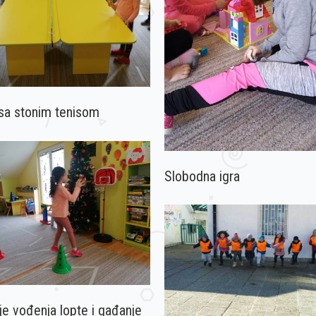
sa stonim tenisom
Slobodna igra
e vođenja lopte i gađanje