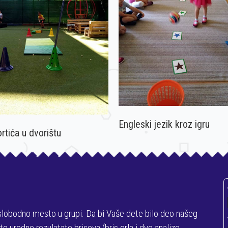
Engleski jezik kroz igru
rtića u dvorištu
slobodno mesto u grupi. Da bi Vaše dete bilo deo našeg
 uredne rezulatate briseva (bris grla i dve analize