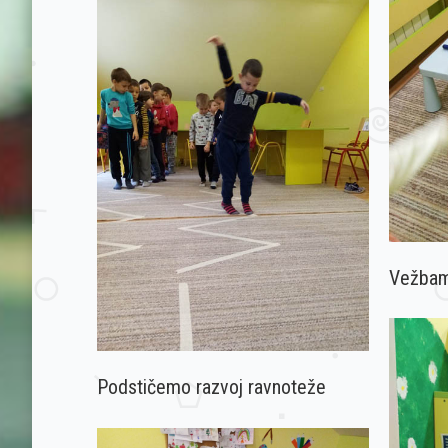
Vežbam
Podstičemo razvoj ravnoteže