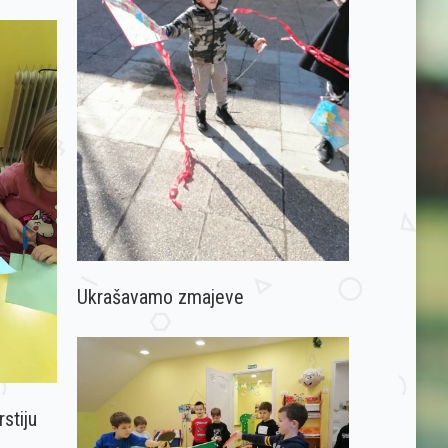
Ukrašavamo zmajeve
stiju