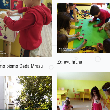
Zdrava hrana
 smo pismo Deda Mrazu