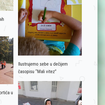
nih
Ilustrujemo sebe u dečijem
časopisu “Mali vitez”
ortića u