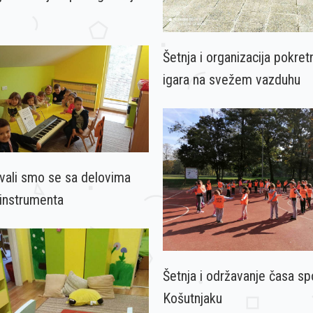
Šetnja i organizacija pokret
igara na svežem vazduhu
vali smo se sa delovima
instrumenta
Šetnja i održavanje časa sp
Košutnjaku