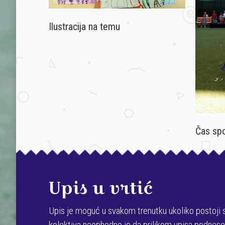
Ilustracija na temu
Čas spo
Upis u vrtić
Upis je moguć u svakom trenutku ukoliko postoji 
kolektiva neophodno je da prilikom upisa podnesete