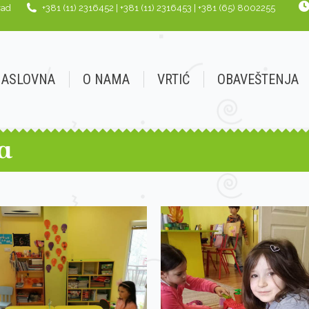
rad
+381 (11) 2316452 | +381 (11) 2316453 | +381 (65) 8002255
AMA
VRTIĆ
OBAVEŠTENJA
JELOVNIK
G
NASLOVNA
O NAMA
VRTIĆ
OBAVEŠTENJA
a