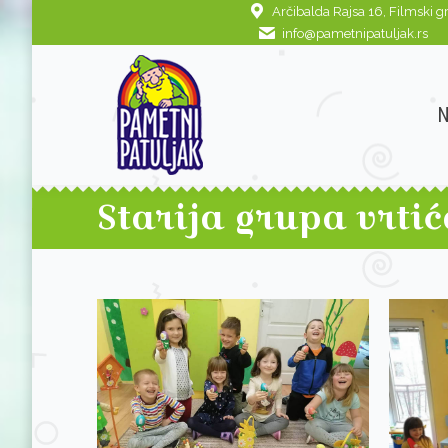
Arčibalda Rajsa 16, Filmski g
NASLOVNA
O N
info@pametnipatuljak.rs
Starija grupa vrtić